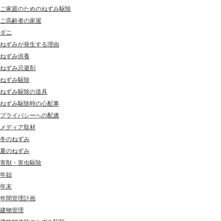
ご家庭のためのねずみ駆除
ご高齢者の家屋
ダニ
ねずみが発生する理由
ねずみ供養
ねずみ忌避剤
ねずみ駆除
ねずみ駆除の道具
ねずみ駆除時の心配事
プライバシーへの配慮
メディア取材
冬のねずみ
夏のねずみ
害獣・害虫駆除
年始
年末
年間管理計画
建物管理