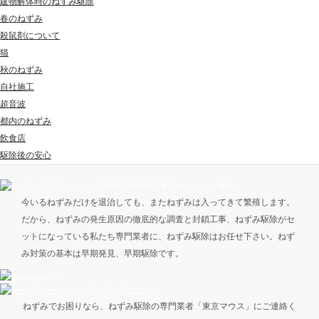
建物解体時のねずみ駆除
春のねずみ
殺鼠剤について
猫
秋のねずみ
自社施工
超音波
都内のねずみ
飲食店
駆除後の安心
今いるねずみだけを退治しても、またねずみは入ってきて繁殖します。
だから、ねずみの発生原因の徹底的な調査と封鎖工事、ねずみ駆除がセ
ットになっている私たち専門業者に、ねずみ駆除はお任せ下さい。ねず
み対策の基本は早期発見、早期駆除です。
ねずみでお困りなら、ねずみ駆除の専門業者「東京マウス」にご連絡く