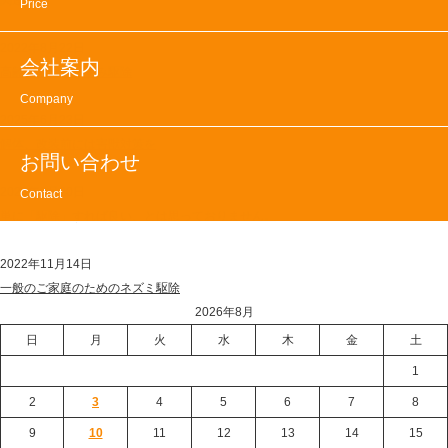
関連記事
Price
ビ
ゲ
2022年8月22日
会社案内
ー
高齢化社会とねずみ駆除
シ
Company
ョ
2025年6月23日
ン
解体、改装前には害獣対策を
お問い合わせ
2023年2月20日
Contact
単に「駆除」すれば良い、とは思っておりません。
2022年11月14日
一般のご家庭のためのネズミ駆除
2026年8月
日
月
火
水
木
金
土
1
2
3
4
5
6
7
8
9
10
11
12
13
14
15