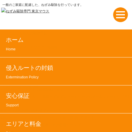
一般のご家庭に配慮した、ねずみ駆除を行っています。
よっちゃんの駆除日記
ホーム
お知らせ
連休中もメールなどでご相談を
Home
連休中もメールなどでご相談を
2025年8月11日
侵入ルートの封鎖
お知らせ
Extermination Policy
お知らせ
info@tokyomouse.com
人間の連休中もネズミは当然活動します。
安心保証
ご相談がありましたら、ご遠慮せずまずはホームページのメールフォームなどでお
寄せ下さい。
Support
東京マウスのお問い合わせフォームはこちら
投
前のページへ
ネズミを発生させないために夏場に注意すること
エリアと料金
稿
次のページへ
駆除前の心配事…その粘着トラップ…
ナ