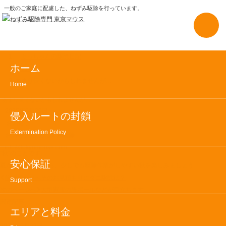
一般のご家庭に配慮した、ねずみ駆除を行っています。
よっちゃんの駆除日記
ホーム
お知らせ
あまり長くないかもしれませんが…
Home
あまり長くないかもしれませんが…
2025年9月29日
侵入ルートの封鎖
お知らせ
Extermination Policy
お知らせ
,
秋のねずみ駆除
info@tokyomouse.com
“秋”のことです。
安心保証
夏が長い今ですから、少しでも駆除作業がしやすい秋を楽しみましょう
投
前のページへ
そのお見積もりにダニ駆除は？
Support
稿
次のページへ
大型家電の段ボールなどが目立ちます。
ナ
関連記事
エリアと料金
ビ
ゲ