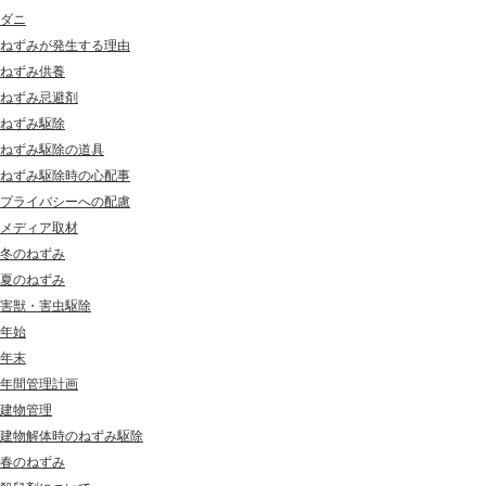
ダニ
ねずみが発生する理由
ねずみ供養
ねずみ忌避剤
ねずみ駆除
ねずみ駆除の道具
ねずみ駆除時の心配事
プライバシーへの配慮
メディア取材
冬のねずみ
夏のねずみ
害獣・害虫駆除
年始
年末
年間管理計画
建物管理
建物解体時のねずみ駆除
春のねずみ