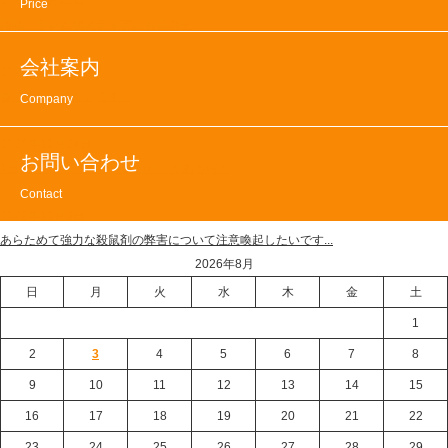
2025年9月22日
Price
ー
雑誌、テレビ他メディアにも協力中
シ
会社案内
ョ
2024年4月1日
ン
春ですね。暖かいです。
Company
2025年11月24日
お問い合わせ
1日7件、ネズミの問い合わせ、がある時も
Contact
2022年10月3日
あらためて強力な殺鼠剤の弊害について注意喚起したいです...
2026年8月
日
月
火
水
木
金
土
1
2
3
4
5
6
7
8
9
10
11
12
13
14
15
16
17
18
19
20
21
22
23
24
25
26
27
28
29