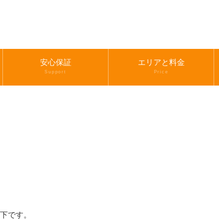
安心保証
エリアと料金
Support
Price
下です。