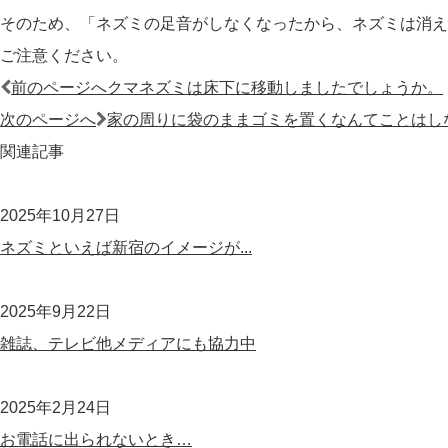
そのため、「ネズミの足音がしなくなったから、ネズミは消え
ご注意ください。
投
前のページへ
クマネズミは床下に移動しましたでしょうか。
稿
次のページへ
家の周りに袋のままゴミを置くなんてことはし
ナ
関連記事
ビ
ゲ
2025年10月27日
ー
ネズミといえば新宿のイメージが...
シ
ョ
2025年9月22日
ン
雑誌、テレビ他メディアにも協力中
2025年2月24日
お電話に出られないとき…