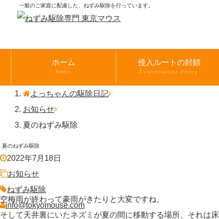
一般のご家庭に配慮した、ねずみ駆除を行っています。
ホーム
侵入ルートの封鎖
Home
Extermination Policy
よっちゃんの駆除日記
お知らせ
夏のねずみ駆除
夏のねずみ駆除
2022年7月18日
お知らせ
ねずみ駆除
空梅雨が終わって豪雨がきたりと大変ですね。
info@tokyomouse.com
そして天井裏にいたネズミが夏の間に移動する場所、それは床