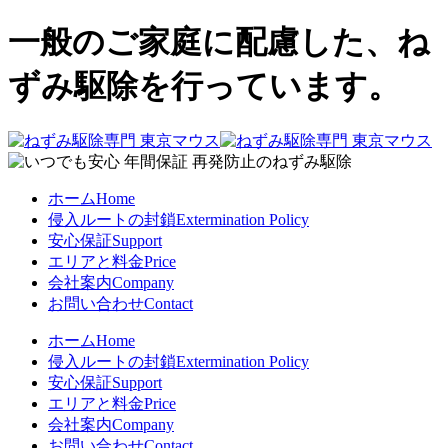
一般のご家庭に配慮した、ね
ずみ駆除を行っています。
ホーム
Home
侵入ルートの封鎖
Extermination Policy
安心保証
Support
エリアと料金
Price
会社案内
Company
お問い合わせ
Contact
ホーム
Home
侵入ルートの封鎖
Extermination Policy
安心保証
Support
エリアと料金
Price
会社案内
Company
お問い合わせ
Contact