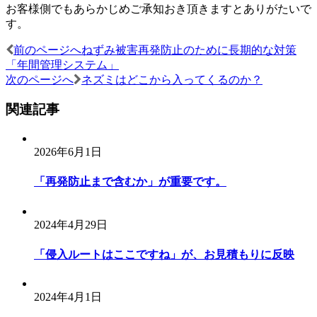
お客様側でもあらかじめご承知おき頂きますとありがたいで
す。
前のページへ
ねずみ被害再発防止のために長期的な対策
投
「年間管理システム」
稿
次のページへ
ネズミはどこから入ってくるのか？
ナ
関連記事
ビ
ゲ
2026年6月1日
ー
「再発防止まで含むか」が重要です。
シ
ョ
2024年4月29日
ン
「侵入ルートはここですね」が、お見積もりに反映
2024年4月1日