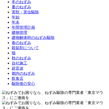
冬のねずみ
夏のねずみ
害獣・害虫駆除
年始
年末
年間管理計画
建物管理
建物解体時のねずみ駆除
春のねずみ
殺鼠剤について
猫
秋のねずみ
自社施工
超音波
都内のねずみ
飲食店
駆除後の安心