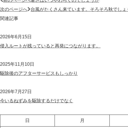
前のページへ
暑さはいつやわらぐのでしょうか
稿
次のページへ
台風がたくさん来ています。そろそろ秋でしょ
ナ
関連記事
ビ
ゲ
2026年6月15日
ー
侵入ルートが残っていると再発につながります。
シ
ョ
2025年11月10日
ン
駆除後のアフターサービスもしっかり
2026年7月27日
今いるねずみを駆除するだけでなく
日
月