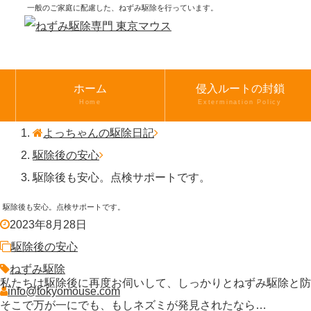
一般のご家庭に配慮した、ねずみ駆除を行っています。
ホーム
侵入ルートの封鎖
Home
Extermination Policy
よっちゃんの駆除日記
駆除後の安心
駆除後も安心。点検サポートです。
駆除後も安心。点検サポートです。
2023年8月28日
駆除後の安心
ねずみ駆除
私たちは駆除後に再度お伺いして、しっかりとねずみ駆除と防
info@tokyomouse.com
そこで万が一にでも、もしネズミが発見されたなら…