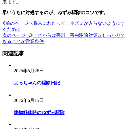
来ます。
早いうちに対処するのが、ねずみ駆除のコツです。
前のページへ
将来にわたって、ネズミが入らないようにす
投
るために
稿
次のページへ
これからは害獣、害虫駆除対策がしっかりで
きることが営業条件
ナ
ビ
関連記事
ゲ
ー
2025年5月26日
シ
よっちゃんの駆除日記
ョ
ン
2026年6月15日
建物解体時のねずみ駆除