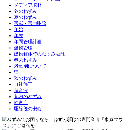
メディア取材
冬のねずみ
夏のねずみ
害獣・害虫駆除
年始
年末
年間管理計画
建物管理
建物解体時のねずみ駆除
春のねずみ
殺鼠剤について
猫
秋のねずみ
自社施工
超音波
都内のねずみ
飲食店
駆除後の安心