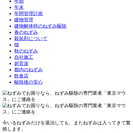
年始
年末
年間管理計画
建物管理
建物解体時のねずみ駆除
春のねずみ
殺鼠剤について
猫
秋のねずみ
自社施工
超音波
都内のねずみ
飲食店
駆除後の安心
今いるねずみだけを退治しても、またねずみは入ってきて繁
殖します。