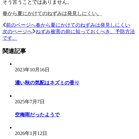
そう言うことではありません。
春から夏にかけてのねずみは発見しにくい。
前のページへ
春から夏にかけてのねずみは発見しにくい
投
次のページへ
ねずみ被害の前に知っておくべき、予防方法
稿
です。
ナ
関連記事
ビ
ゲ
2023年10月16日
ー
濃い秋の気配はネズミの香り
シ
ョ
2025年7月7日
ン
空梅雨だったようで
2026年1月12日