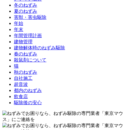
冬のねずみ
夏のねずみ
害獣・害虫駆除
年始
年末
年間管理計画
建物管理
建物解体時のねずみ駆除
春のねずみ
殺鼠剤について
猫
秋のねずみ
自社施工
超音波
都内のねずみ
飲食店
駆除後の安心