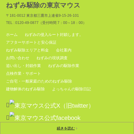
ねずみ駆除の東京マウス
〒181-0012 東京都三鷹市上連雀9-15-26-101
TEL : 0120-49-0877（受付時間 7：00～18：00）
ホーム
ねずみの侵入ルート封鎖します。
アフターサポートと安心保証
ねずみ駆除エリアと料金
会社案内
お問い合わせ
ねずみの現状調査
追い出し・封鎖作業
ねずみの駆除作業
点検作業・サポート
ご自宅・一般家庭のためのねずみ駆除
建物解体のねずみ駆除
よっちゃんの駆除日記
続きを読む
続きを読む