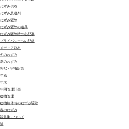
ねずみ供養
ねずみ忌避剤
ねずみ駆除
ねずみ駆除の道具
ねずみ駆除時の心配事
プライバシーへの配慮
メディア取材
冬のねずみ
夏のねずみ
害獣・害虫駆除
年始
年末
年間管理計画
建物管理
建物解体時のねずみ駆除
春のねずみ
殺鼠剤について
猫